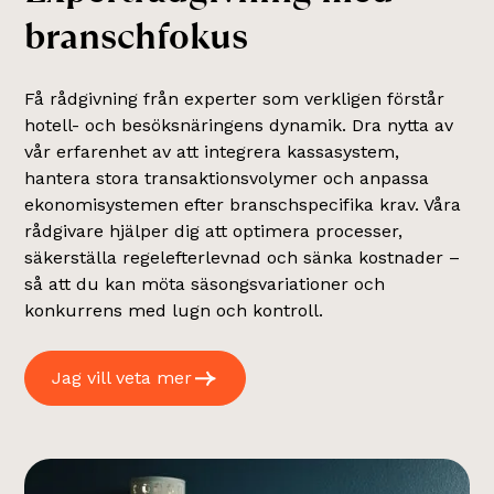
b
r
a
n
s
c
h
f
o
k
u
s
Få rådgivning från experter som verkligen förstår
hotell- och besöksnäringens dynamik. Dra nytta av
vår erfarenhet av att integrera kassasystem,
hantera stora transaktionsvolymer och anpassa
ekonomisystemen efter branschspecifika krav. Våra
rådgivare hjälper dig att optimera processer,
säkerställa regelefterlevnad och sänka kostnader –
så att du kan möta säsongsvariationer och
konkurrens med lugn och kontroll.
Jag vill veta mer