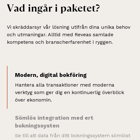
V
a
d
i
n
g
å
r
i
p
a
k
e
t
e
t
?
Vi skräddarsyr vår lösning utifrån dina unika behov
och utmaningar. Alltid med Reveas samlade
kompetens och branscherfarenhet i ryggen.
Modern, digital bokföring
Hantera alla transaktioner med moderna
verktyg som ger dig en kontinuerlig överblick
över ekonomin.
Sömlös integration med ert
bokningssysten
Se till att data från ditt bokningssystem sömlöst