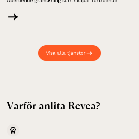
Oberoende granskning som skapar förtroende
Visa alla tjänster
V
a
r
f
ö
r
a
n
l
i
t
a
R
e
v
e
a
?