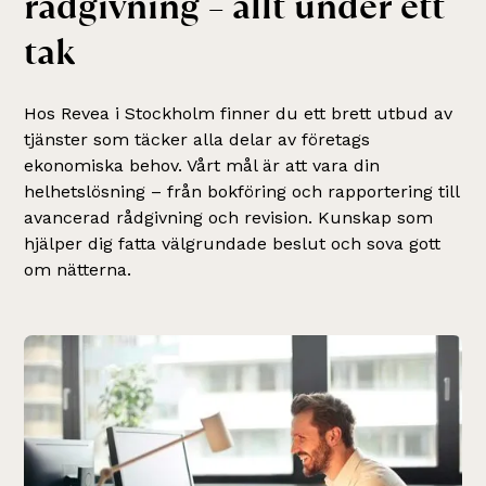
r
å
d
g
i
v
n
i
n
g
–
a
l
l
t
u
n
d
e
r
e
t
t
t
a
k
Hos Revea i Stockholm finner du ett brett utbud av
tjänster som täcker alla delar av företags
ekonomiska behov. Vårt mål är att vara din
helhetslösning – från bokföring och rapportering till
avancerad rådgivning och revision. Kunskap som
hjälper dig fatta välgrundade beslut och sova gott
om nätterna.