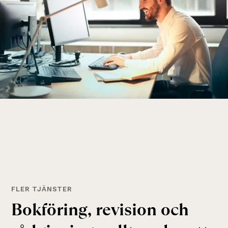
FLER TJÄNSTER
B
o
k
f
ö
r
i
n
g
,
r
e
v
i
s
i
o
n
o
c
h