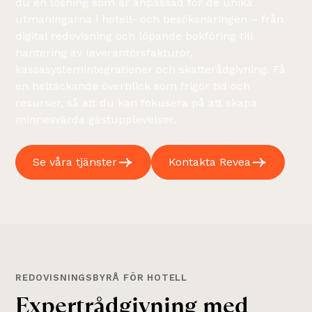
du en lösning som är anpassad för de unika
utmaningarna i hotell- och besöksnäringen – från
digital redovisning och löpande bokföring till
hantering av leverantörsfakturor,
kassasystemintegrationer och skatterådgivning. Få
en heltäckande överblick som frigör tid och
resurser, så att du kan fokusera på att skapa
minnesvärda gästupplevelser.
Se våra tjänster
Kontakta Revea
REDOVISNINGSBYRÅ FÖR HOTELL
E
x
p
e
r
t
r
å
d
g
i
v
n
i
n
g
m
e
d