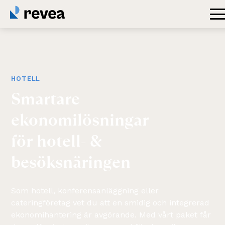
HOTELL
Smartare
ekonomilösningar
för
hotell-
&
besöksnäringen
Som hotell, konferensanläggning eller
cateringföretag vet du att en smidig och integrerad
ekonomihantering är avgörande. Med vårt paket får