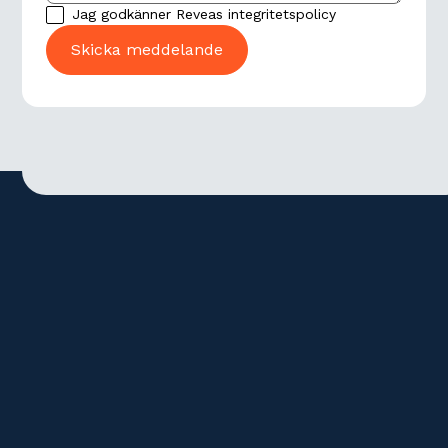
Jag godkänner Reveas
integritetspolicy
Adress
Kontakt
Gamla Brogatan 32
08-678 18 40
111 20 Stockholm
info@revea.se