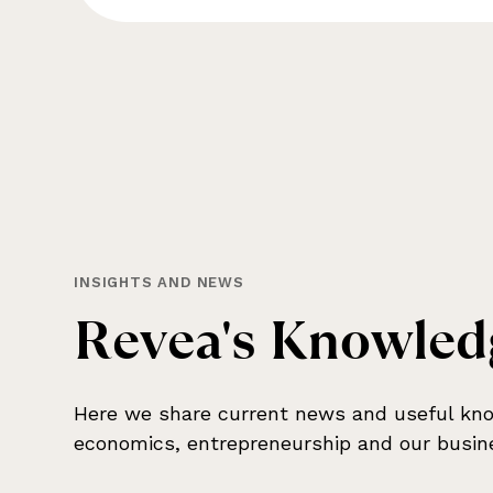
INSIGHTS AND NEWS
R
e
v
e
a
'
s
K
n
o
w
l
e
d
Here we share current news and useful kno
economics, entrepreneurship and our busin