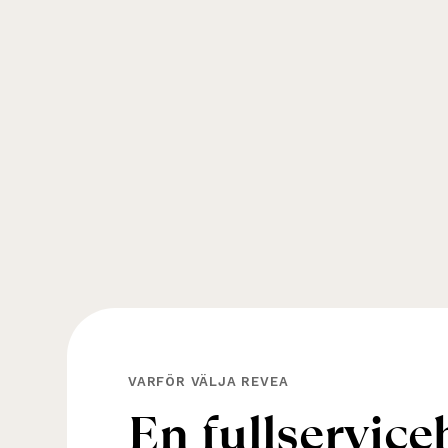
VARFÖR VÄLJA REVEA
E
n
f
u
l
l
s
e
r
v
i
c
e