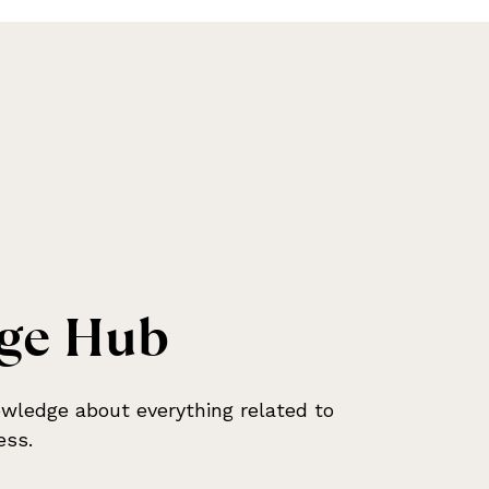
g
e
H
u
b
wledge about everything related to
ess.