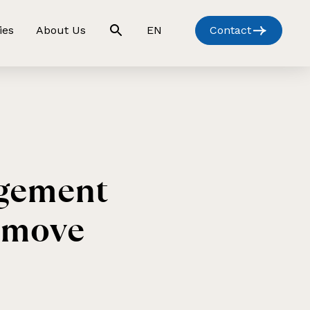
ies
About Us
EN
Contact
agement
o move