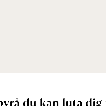
b
y
r
å
d
u
k
a
n
l
u
t
a
d
i
g