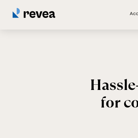
Acc
Hassle
for c