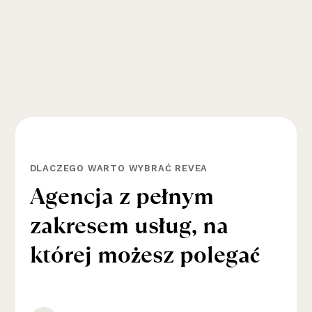
DLACZEGO WARTO WYBRAĆ REVEA
A
g
e
n
c
j
a
z
p
e
ł
n
y
m
z
a
k
r
e
s
e
m
u
s
ł
u
g
,
n
a
k
t
ó
r
e
j
m
o
ż
e
s
z
p
o
l
e
g
a
ć