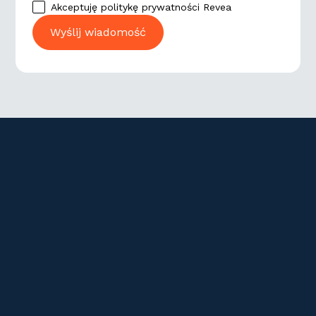
Akceptuję politykę prywatności Revea
Adres
Kontakt
Gamla Brogatan 32
+46 (0)8 678 18 40
111 20 Stockholm
info@revea.se
Szwecja