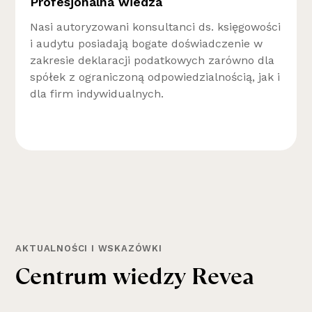
Profesjonalna wiedza
Nasi autoryzowani konsultanci ds. księgowości
i audytu posiadają bogate doświadczenie w
zakresie deklaracji podatkowych zarówno dla
spółek z ograniczoną odpowiedzialnością, jak i
dla firm indywidualnych.
AKTUALNOŚCI I WSKAZÓWKI
C
e
n
t
r
u
m
w
i
e
d
z
y
R
e
v
e
a