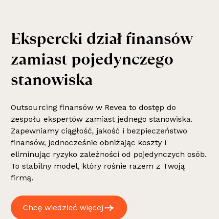
E
k
s
p
e
r
c
k
i
d
z
i
a
ł
f
i
n
a
n
s
ó
w
z
a
m
i
a
s
t
p
o
j
e
d
y
n
c
z
e
g
o
s
t
a
n
o
w
i
s
k
a
Outsourcing finansów w Revea to dostęp do
zespołu ekspertów zamiast jednego stanowiska.
Zapewniamy ciągłość, jakość i bezpieczeństwo
finansów, jednocześnie obniżając koszty i
eliminując ryzyko zależności od pojedynczych osób.
To stabilny model, który rośnie razem z Twoją
firmą.
Chcę wiedzieć więcej