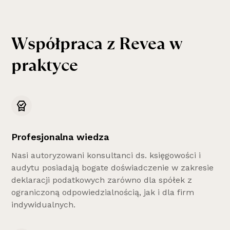
W
s
p
ó
ł
p
r
a
c
a
z
R
e
v
e
a
w
p
r
a
k
t
y
c
e
Profesjonalna wiedza
Nasi autoryzowani konsultanci ds. księgowości i
audytu posiadają bogate doświadczenie w zakresie
deklaracji podatkowych zarówno dla spółek z
ograniczoną odpowiedzialnością, jak i dla firm
indywidualnych.