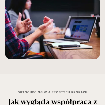
OUTSOURCING W 4 PROSTYCH KROKACH
J
a
k
w
y
g
l
ą
d
a
w
s
p
ó
ł
p
r
a
c
a
z