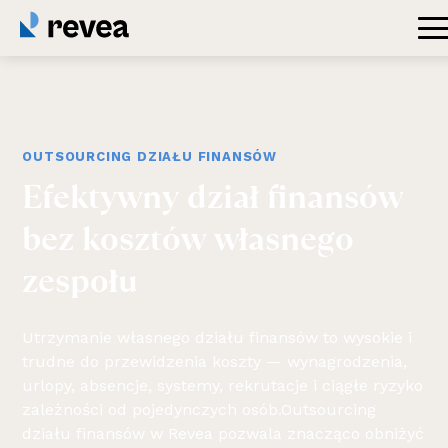
OUTSOURCING DZIAŁU FINANSÓW
Efektywny
dział
finansów
bez
kosztów
własnego
zespołu
Utrzymanie własnego działu finansów to wysokie i
trudne do przewidzenia koszty — wynagrodzenia,
urlopy, absencje, systemy, rekrutacje i ciągłe ryzyko
zależności od pojedynczych osób.Outsourcing
działu finansów w Revea pozwala znacząco obniżyć