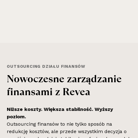
OUTSOURCING DZIAŁU FINANSÓW
N
o
w
o
c
z
e
s
n
e
z
a
r
z
ą
d
z
a
n
i
e
f
i
n
a
n
s
a
m
i
z
R
e
v
e
a
Niższe koszty. Większa stabilność. Wyższy
poziom.
Outsourcing finansów to nie tylko sposób na
redukcję kosztów, ale przede wszystkim decyzja o