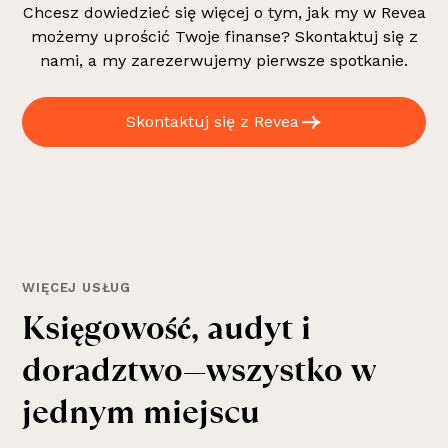
Chcesz dowiedzieć się więcej o tym, jak my w Revea
możemy uprościć Twoje finanse? Skontaktuj się z
nami, a my zarezerwujemy pierwsze spotkanie.
Skontaktuj się z Revea
WIĘCEJ USŁUG
K
s
i
ę
g
o
w
o
ś
ć
,
a
u
d
y
t
i
d
o
r
a
d
z
t
w
o
—
w
s
z
y
s
t
k
o
w
j
e
d
n
y
m
m
i
e
j
s
c
u