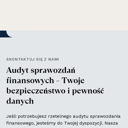
SKONTAKTUJ SIĘ Z NAMI
A
u
d
y
t
s
p
r
a
w
o
z
d
a
ń
f
i
n
a
n
s
o
w
y
c
h
–
T
w
o
j
e
b
e
z
p
i
e
c
z
e
ń
s
t
w
o
i
p
e
w
n
o
ś
ć
d
a
n
y
c
h
Jeśli potrzebujesz rzetelnego audytu sprawozdania
finansowego, jesteśmy do Twojej dyspozycji. Nasza