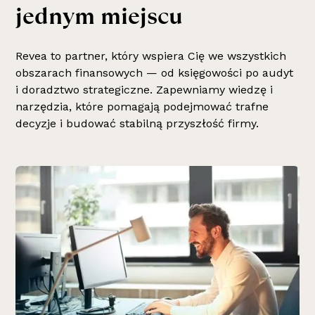
j
e
d
n
y
m
m
i
e
j
s
c
u
Revea to partner, który wspiera Cię we wszystkich
obszarach finansowych — od księgowości po audyt
i doradztwo strategiczne. Zapewniamy wiedzę i
narzędzia, które pomagają podejmować trafne
decyzje i budować stabilną przyszłość firmy.