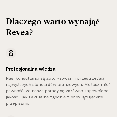
D
l
a
c
z
e
g
o
w
a
r
t
o
w
y
n
a
j
ą
ć
R
e
v
e
a
?
Profesjonalna wiedza
Nasi konsultanci są autoryzowani i przestrzegają
najwyższych standardów branżowych. Możesz mieć
pewność, że nasze porady są zarówno zapewnione
jakości, jak i aktualne zgodnie z obowiązującymi
przepisami.