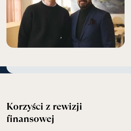
K
o
r
z
y
ś
c
i
z
r
e
w
i
z
j
i
f
i
n
a
n
s
o
w
e
j