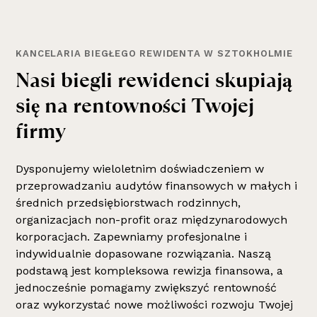
KANCELARIA BIEGŁEGO REWIDENTA W SZTOKHOLMIE
N
a
s
i
b
i
e
g
l
i
r
e
w
i
d
e
n
c
i
s
k
u
p
i
a
j
ą
s
i
ę
n
a
r
e
n
t
o
w
n
o
ś
c
i
T
w
o
j
e
j
f
i
r
m
y
Dysponujemy wieloletnim doświadczeniem w
przeprowadzaniu audytów finansowych w małych i
średnich przedsiębiorstwach rodzinnych,
organizacjach non-profit oraz międzynarodowych
korporacjach. Zapewniamy profesjonalne i
indywidualnie dopasowane rozwiązania. Naszą
podstawą jest kompleksowa rewizja finansowa, a
jednocześnie pomagamy zwiększyć rentowność
oraz wykorzystać nowe możliwości rozwoju Twojej