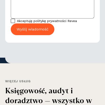
Akceptuję politykę prywatności Revea
WIĘCEJ USŁUG
K
s
i
ę
g
o
w
o
ś
ć
,
a
u
d
y
t
i
d
o
r
a
d
z
t
w
o
—
w
s
z
y
s
t
k
o
w