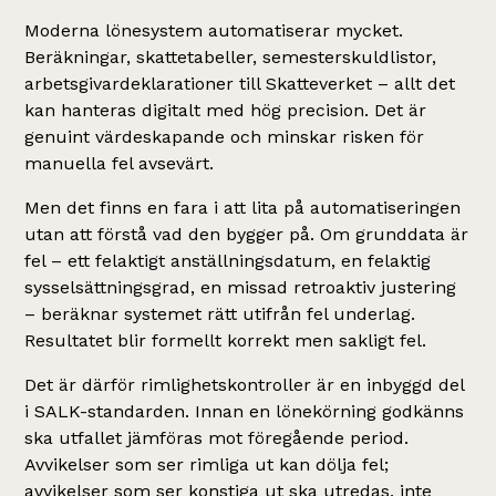
Moderna lönesystem automatiserar mycket.
Beräkningar, skattetabeller, semesterskuldlistor,
arbetsgivardeklarationer till Skatteverket – allt det
kan hanteras digitalt med hög precision. Det är
genuint värdeskapande och minskar risken för
manuella fel avsevärt.
Men det finns en fara i att lita på automatiseringen
utan att förstå vad den bygger på. Om grunddata är
fel – ett felaktigt anställningsdatum, en felaktig
sysselsättningsgrad, en missad retroaktiv justering
– beräknar systemet rätt utifrån fel underlag.
Resultatet blir formellt korrekt men sakligt fel.
Det är därför rimlighetskontroller är en inbyggd del
i SALK-standarden. Innan en lönekörning godkänns
ska utfallet jämföras mot föregående period.
Avvikelser som ser rimliga ut kan dölja fel;
avvikelser som ser konstiga ut ska utredas, inte