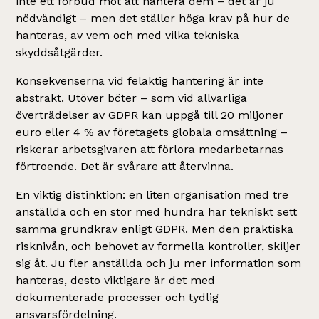
inte ett förbud mot att hantera dem – det är ju
nödvändigt – men det ställer höga krav på hur de
hanteras, av vem och med vilka tekniska
skyddsåtgärder.
Konsekvenserna vid felaktig hantering är inte
abstrakt. Utöver böter – som vid allvarliga
överträdelser av GDPR kan uppgå till 20 miljoner
euro eller 4 % av företagets globala omsättning –
riskerar arbetsgivaren att förlora medarbetarnas
förtroende. Det är svårare att återvinna.
En viktig distinktion: en liten organisation med tre
anställda och en stor med hundra har tekniskt sett
samma grundkrav enligt GDPR. Men den praktiska
risknivån, och behovet av formella kontroller, skiljer
sig åt. Ju fler anställda och ju mer information som
hanteras, desto viktigare är det med
dokumenterade processer och tydlig
ansvarsfördelning.