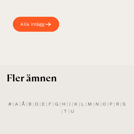
Alla inlägg
Fler ämnen
#
|
A
|
Å
|
B
|
D
|
E
|
F
|
G
|
H
|
I
|
K
|
L
|
M
|
N
|
O
|
P
|
R
|
S
|
T
|
U