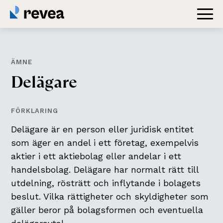
ÄMNE
D
e
l
ä
g
a
r
e
FÖRKLARING
Delägare är en person eller juridisk entitet
som äger en andel i ett företag, exempelvis
aktier i ett aktiebolag eller andelar i ett
handelsbolag. Delägare har normalt rätt till
utdelning, rösträtt och inflytande i bolagets
beslut. Vilka rättigheter och skyldigheter som
gäller beror på bolagsformen och eventuella