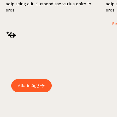
adipiscing elit. Suspendisse varius enim in
adipi
eros.
eros.
R
Alla inlägg