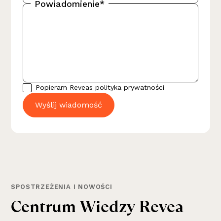
Powiadomienie*
Popieram Reveas
polityka prywatności
SPOSTRZEŻENIA I NOWOŚCI
C
e
n
t
r
u
m
W
i
e
d
z
y
R
e
v
e
a