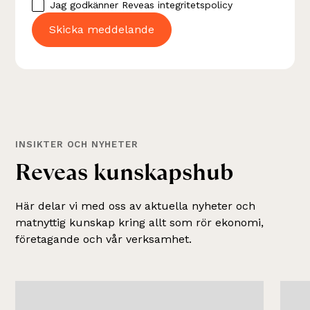
Jag godkänner Reveas
integritetspolicy
INSIKTER OCH NYHETER
R
e
v
e
a
s
k
u
n
s
k
a
p
s
h
u
b
Här delar vi med oss av aktuella nyheter och
matnyttig kunskap kring allt som rör ekonomi,
företagande och vår verksamhet.