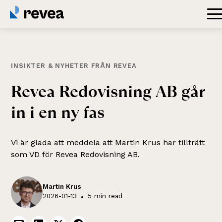
INSIKTER & NYHETER FRÅN REVEA
Revea
Redovisning
AB
går
in
i
en
ny
fas
Vi är glada att meddela att Martin Krus har tillträtt
som VD för Revea Redovisning AB.
Martin Krus
2026-01-13
•
5 min read