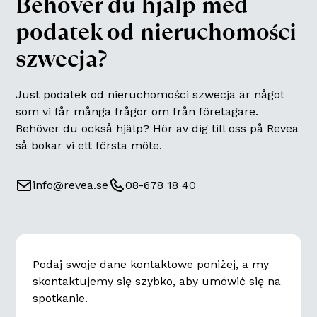
Behöver du hjälp med
podatek od nieruchomości
szwecja
?
Just
podatek od nieruchomości szwecja
är något
som vi får många frågor om från företagare.
Behöver du också hjälp? Hör av dig till oss på Revea
så bokar vi ett första möte.
info@revea.se
08-678 18 40
Podaj swoje dane kontaktowe poniżej, a my
skontaktujemy się szybko, aby umówić się na
spotkanie.