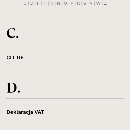
C
|
D
|
F
|
H
|
K
|
N
|
O
|
P
|
R
|
S
|
V
|
W
|
Z
C.
CIT UE
D.
Deklaracja VAT