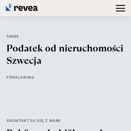
ÄMNE
P
o
d
a
t
e
k
o
d
n
i
e
r
u
c
h
o
m
o
ś
c
i
S
z
w
e
c
j
a
FÖRKLARING
SKONTAKTUJ SIĘ Z NAMI