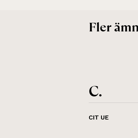
Fler äm
C.
CIT UE