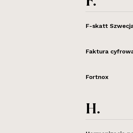
F.
F-skatt Szwecj
Faktura cyfrow
Fortnox
H.