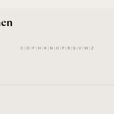
nen
C
|
D
|
F
|
H
|
K
|
N
|
O
|
P
|
R
|
S
|
V
|
W
|
Z