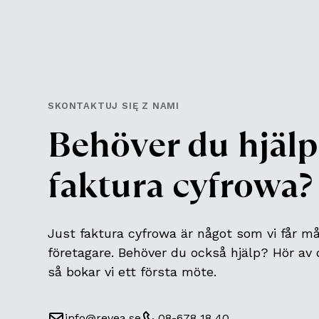
SKONTAKTUJ SIĘ Z NAMI
Behöver du hjäl
faktura cyfrowa
?
Just
faktura cyfrowa
är något som vi får m
företagare. Behöver du också hjälp? Hör av d
så bokar vi ett första möte.
info@revea.se
08-678 18 40