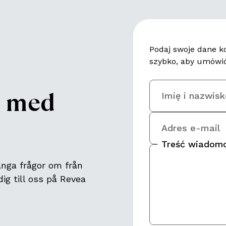
Podaj swoje dane k
szybko, aby umówić
p med
Imię i nazwis
Adres e-mail
Treść wiadomo
ånga frågor om från
ig till oss på Revea