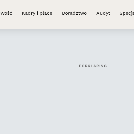
owość
Kadry i płace
Doradztwo
Audyt
Specja
FÖRKLARING