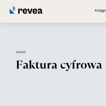
Księg
ÄMNE
F
a
k
t
u
r
a
c
y
f
r
o
w
a