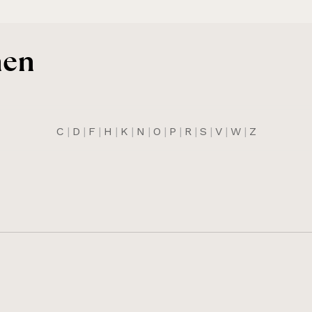
nen
C
|
D
|
F
|
H
|
K
|
N
|
O
|
P
|
R
|
S
|
V
|
W
|
Z