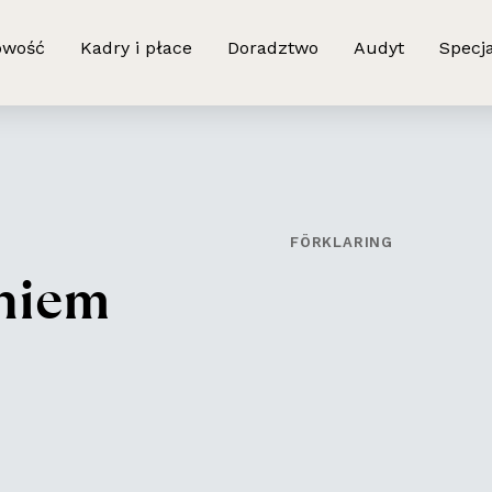
owość
Kadry i płace
Doradztwo
Audyt
Specja
FÖRKLARING
n
i
e
m