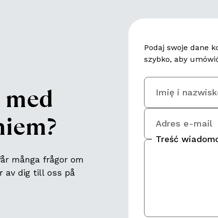
Podaj swoje dane k
szybko, aby umówić
p med
Imię i nazwis
aniem
?
Adres e-mail
Treść wiadomo
får många frågor om
 av dig till oss på