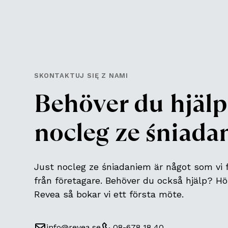
SKONTAKTUJ SIĘ Z NAMI
Behöver du hjäl
nocleg ze śniad
Just
nocleg ze śniadaniem
är något som vi 
från företagare. Behöver du också hjälp? Hör
Revea så bokar vi ett första möte.
info@revea.se
08-678 18 40