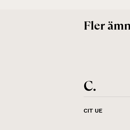
Fler äm
C.
CIT UE