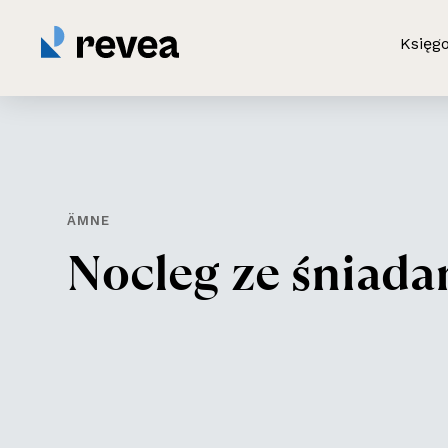
Księg
ÄMNE
N
o
c
l
e
g
z
e
ś
n
i
a
d
a