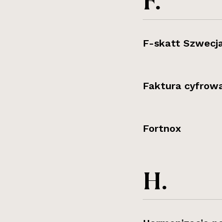
F.
F-skatt Szwecj
Faktura cyfrow
Fortnox
H.