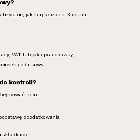
bowy?
izyczne, jak i organizacje. Kontroli
trację VAT lub jako pracodawcy,
 wniosek podatkowy.
o kontroli?
bejmować m.in.:
a podstawę opodatkowania
h składkach.