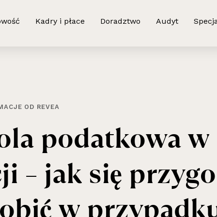
owość
Kadry i płace
Doradztwo
Audyt
Specja
MACJE OD REVEA
ola
podatkowa
w
ji
–
jak
się
przygo
obić
w
przypadk