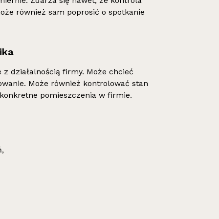
iernie. Zdarza się nawet, że kontrola
może również sam poprosić o spotkanie
ika
z działalnością firmy. Może chcieć
owanie. Może również kontrolować stan
 konkretne pomieszczenia w firmie.
,