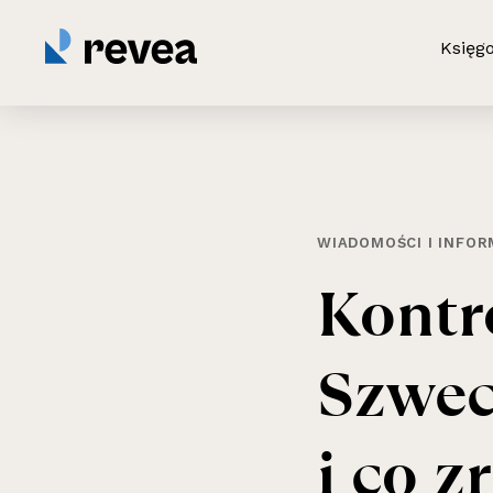
Księg
WIADOMOŚCI I INFOR
Kontr
Szwec
i
co
zr