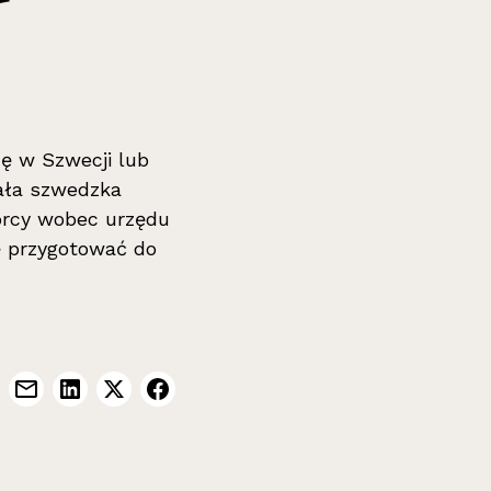
ę w Szwecji lub
iała szwedzka
iorcy wobec urzędu
ię przygotować do