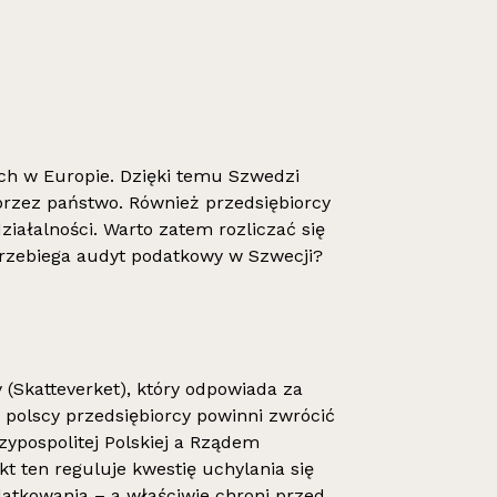
ych w Europie. Dzięki temu Szwedzi
przez państwo. Również przedsiębiorcy
iałalności. Warto zatem rozliczać się
rzebiega audyt podatkowy w Szwecji?
(Skatteverket), który odpowiada za
 polscy przedsiębiorcy powinni zwrócić
pospolitej Polskiej a Rządem
kt ten reguluje kwestię uchylania się
tkowania – a właściwie chroni przed