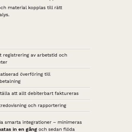
ch material kopplas till rätt
alys.
t registrering av arbetstid och
eter
tiserad överföring till
betalning
älla att allt debiterbart faktureras
tredovisning och rapportering
ia smarta integrationer – minimeras
matas in en gång
och sedan flöda