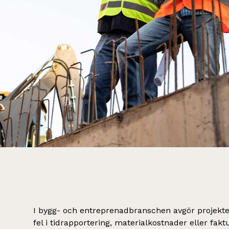
I bygg- och entreprenadbranschen avgör projekt
fel i tidrapportering, materialkostnader eller fak