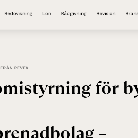
Redovisning
Lön
Rådgivning
Revision
Bran
 FRÅN REVEA
mistyrning
för
b
prenadbolag
–