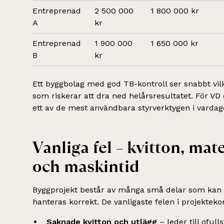
Entreprenad
2 500 000
1 800 000 kr
A
kr
Entreprenad
1 900 000
1 650 000 kr
B
kr
Ett byggbolag med god TB-kontroll ser snabbt vil
som riskerar att dra ned helårsresultatet. För VD
ett av de mest användbara styrverktygen i vardag
Vanliga fel – kvitton, mat
och maskintid
Byggprojekt består av många små delar som kan
hanteras korrekt. De vanligaste felen i projekteko
Saknade kvitton och utlägg
– leder till ofull