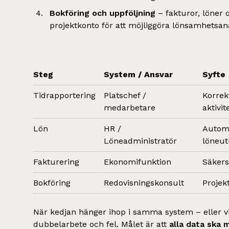
Bokföring och uppföljning
– fakturor, löner o
projektkonto för att möjliggöra lönsamhetsan
Steg
System / Ansvar
Syfte
Tidrapportering
Platschef /
Korrek
medarbetare
aktivit
Lön
HR /
Automa
Löneadministratör
löneut
Fakturering
Ekonomifunktion
Säkerst
Bokföring
Redovisningskonsult
Projek
När kedjan hänger ihop i samma system – eller v
dubbelarbete och fel. Målet är att
alla data ska 