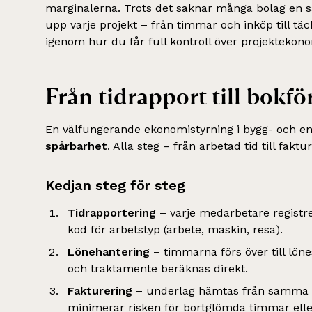
marginalerna. Trots det saknar många bolag en 
upp varje projekt – från timmar och inköp till täc
igenom hur du får full kontroll över projektekono
Från tidrapport till bokfö
En välfungerande ekonomistyrning i bygg- och 
spårbarhet
. Alla steg – från arbetad tid till fak
Kedjan steg för steg
Tidrapportering
– varje medarbetare registre
kod för arbetstyp (arbete, maskin, resa).
Lönehantering
– timmarna förs över till löne
och traktamente beräknas direkt.
Fakturering
– underlag hämtas från samma kä
minimerar risken för bortglömda timmar eller