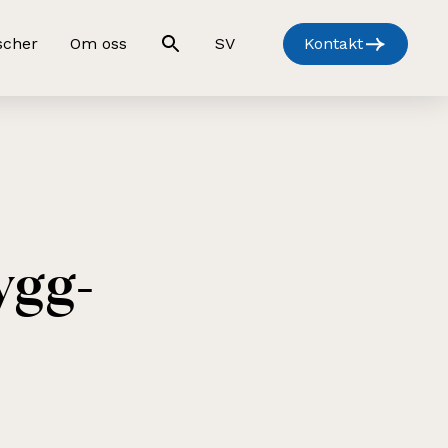
scher
Om oss
SV
Kontakt
ygg-