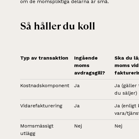
om de momspliktiga delarna är små.
Så håller du koll
Typ av transaktion
Ingående
Ska du l
moms
moms vid
avdragsgill?
faktureri
Kostnadskomponent
Ja
Ja (gäller
du säljer)
Vidarefakturering
Ja
Ja (enligt
vara/tjäns
Momsmässigt
Nej
Nej
utlägg