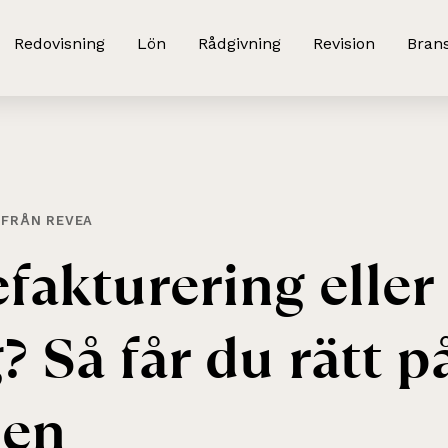
Redovisning
Lön
Rådgivning
Revision
Bran
 FRÅN REVEA
efakturering
eller
g?
Så
får
du
rätt
p
en