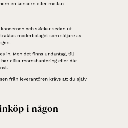
inom en koncern eller mellan
a koncernen och skickar sedan ut
betraktas moderbolaget som säljare av
ngen.
s in. Men det finns undantag, till
 har olika momshantering eller där
nst.
en från leverantören krävs att du själv
inköp i någon