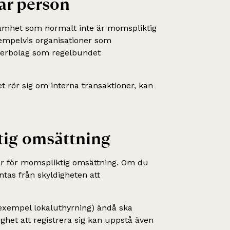
bar person
samhet som normalt inte är momspliktig
empelvis organisationer som
oderbolag som regelbundet
t rör sig om interna transaktioner, kan
tig omsättning
 år för momspliktig omsättning. Om du
ntas från skyldigheten att
 exempel lokaluthyrning) ändå ska
ghet att registrera sig kan uppstå även