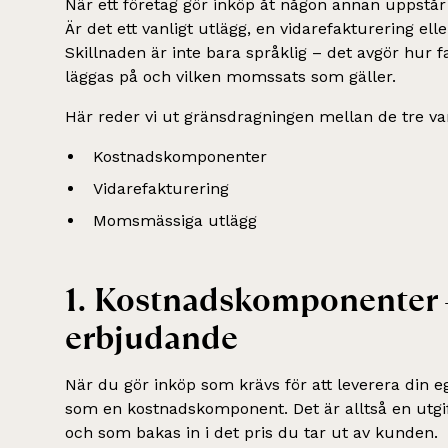
När ett företag gör inköp åt någon annan uppstå
Är det ett vanligt utlägg, en vidarefakturering e
Skillnaden är inte bara språklig – det avgör hur
läggas på och vilken momssats som gäller.
Här reder vi ut gränsdragningen mellan de tre van
Kostnadskomponenter
Vidarefakturering
Momsmässiga utlägg
1. Kostnadskomponenter – 
erbjudande
När du gör inköp som krävs för att leverera din eg
som en kostnadskomponent. Det är alltså en utgi
och som bakas in i det pris du tar ut av kunden.