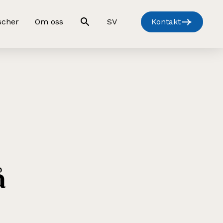
scher
Om oss
SV
Kontakt
å