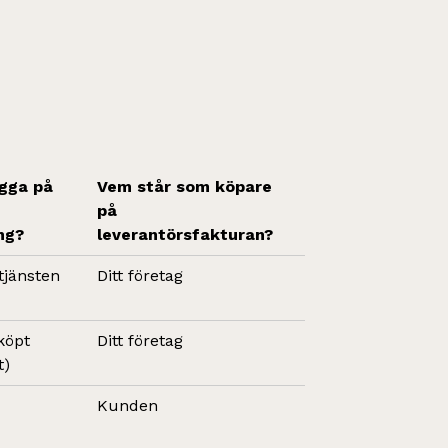
ägga på
Vem står som köpare
på
ng?
leverantörsfakturan?
 tjänsten
Ditt företag
 köpt
Ditt företag
t)
Kunden