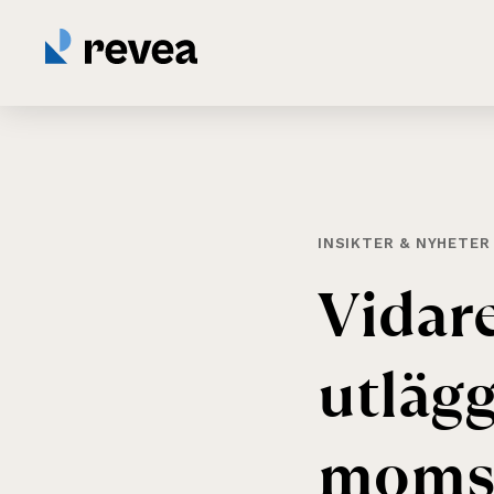
INSIKTER & NYHETER
Vidar
utläg
moms