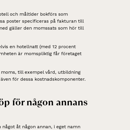
hotell och måltider bokförs som
 poster specificeras på fakturan till
rmed gäller den momssats som hör till
elvis en hotellnatt (med 12 procent
mheten är momspliktig får företaget
 moms, till exempel vård, utbildning
n – även för dessa kostnadskomponenter.
köp för någon annans
in något åt någon annan, i eget namn