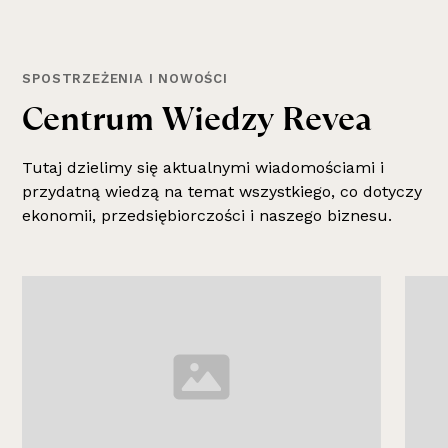
SPOSTRZEŻENIA I NOWOŚCI
C
e
n
t
r
u
m
W
i
e
d
z
y
R
e
v
e
a
Tutaj dzielimy się aktualnymi wiadomościami i
przydatną wiedzą na temat wszystkiego, co dotyczy
ekonomii, przedsiębiorczości i naszego biznesu.