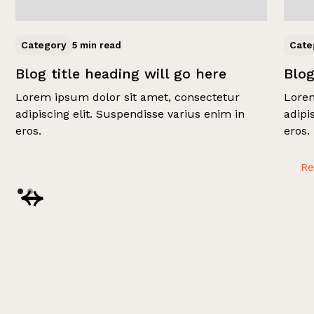
Category
Cate
5 min read
Blog title heading will go here
Blog
Lorem ipsum dolor sit amet, consectetur
Lorem
adipiscing elit. Suspendisse varius enim in
adipi
eros.
eros.
R