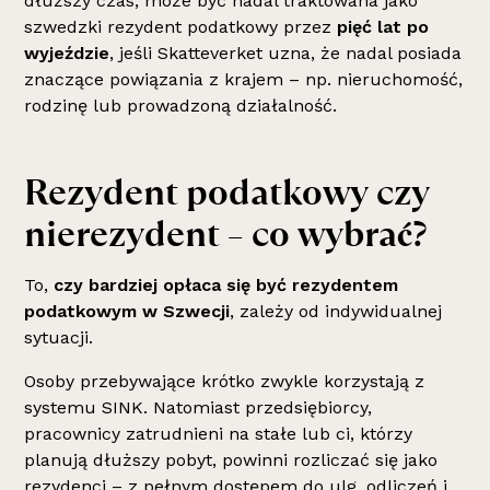
dłuższy czas, może być nadal traktowana jako
szwedzki rezydent podatkowy przez
pięć lat po
wyjeździe
, jeśli Skatteverket uzna, że nadal posiada
znaczące powiązania z krajem – np. nieruchomość,
rodzinę lub prowadzoną działalność.
Rezydent podatkowy czy
nierezydent – co wybrać?
To,
czy bardziej opłaca się być rezydentem
podatkowym w Szwecji
, zależy od indywidualnej
sytuacji.
Osoby przebywające krótko zwykle korzystają z
systemu SINK. Natomiast przedsiębiorcy,
pracownicy zatrudnieni na stałe lub ci, którzy
planują dłuższy pobyt, powinni rozliczać się jako
rezydenci – z pełnym dostępem do ulg, odliczeń i