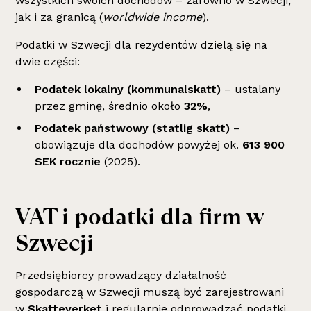
wszystkich swoich dochodów – zarówno w Szwecji,
jak i za granicą (
worldwide income
).
Podatki w Szwecji dla rezydentów dzielą się na
dwie części:
Podatek lokalny (kommunalskatt)
– ustalany
przez gminę, średnio około
32%
,
Podatek państwowy (statlig skatt)
–
obowiązuje dla dochodów powyżej ok.
613 900
SEK rocznie
(2025).
VAT i podatki dla firm w
Szwecji
Przedsiębiorcy prowadzący działalność
gospodarczą w Szwecji muszą być zarejestrowani
w
Skatteverket
i regularnie odprowadzać podatki,