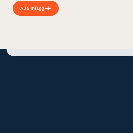
Alla inlägg
Adres
Kontakt
Gamla Brogatan 32
+46 (0)8 678 18 40
111 20 Stockholm
info@revea.se
Szwecja